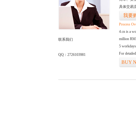
具体交易
我要
Process Ov
4.cn is a w
million RMB
联系我们
5 workdays
For detaile
QQ：2726103981
BUY 