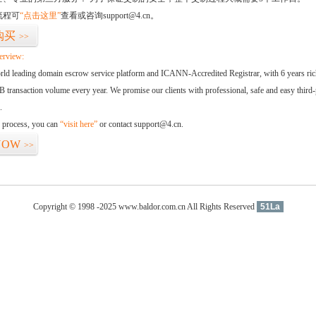
流程可
“点击这里”
查看或咨询support@4.cn。
购买
>>
erview:
orld leading domain escrow service platform and ICANN-Accredited Registrar, with 6 years ri
 transaction volume every year. We promise our clients with professional, safe and easy third-
.
d process, you can
“visit here”
or contact support@4.cn.
NOW
>>
Copyright © 1998 -2025 www.baldor.com.cn All Rights Reserved
51La