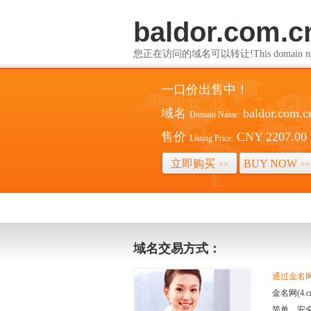
baldor.com.c
您正在访问的域名可以转让!This domain name i
一口价出售中！
域名
baldor.com.c
Domain Name:
售价
CNY 2207.00
Listing Price:
立即购买
BUY NOW
>>
>>
域名交易方式：
通过金名网(
金名网(4
简单、安